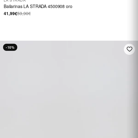
Bailarinas LA STRADA 4500908 oro
41,99€
59,90€
HASTA 60 €
En una selección de
calzado
REBAJAS
-10%
Ver rebajas