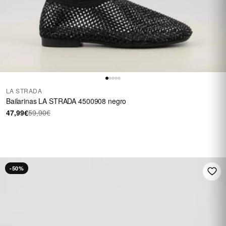
LA STRADA
Bailarinas LA STRADA 4500908 negro
47,99€
59,90€
HASTA 40 €
En una selección de
calzado
REBAJAS
-50%
Ver rebajas