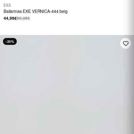
EXE
Bailarinas EXE VERNICA-444 beig
44,99€
89,95€
-20%