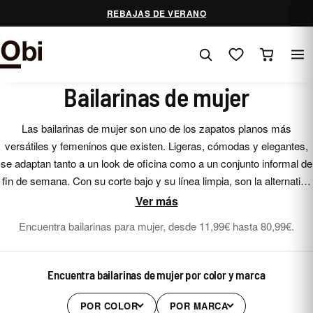
Saltar
REBAJAS DE VERANO
al
contenido
Bailarinas de mujer
Las bailarinas de mujer son uno de los zapatos planos más
versátiles y femeninos que existen. Ligeras, cómodas y elegantes,
se adaptan tanto a un look de oficina como a un conjunto informal de
fin de semana. Con su corte bajo y su línea limpia, son la alternativa
perfecta a los tacones cuando quieres comodidad sin renunciar al
Ver más
estilo.
Encuentra bailarinas para mujer, desde 11,99€ hasta 80,99€.
Encuentra bailarinas de mujer por color y marca
POR COLOR
POR MARCA