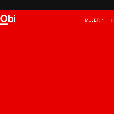
Saltar
al
contenido
MUJER
H