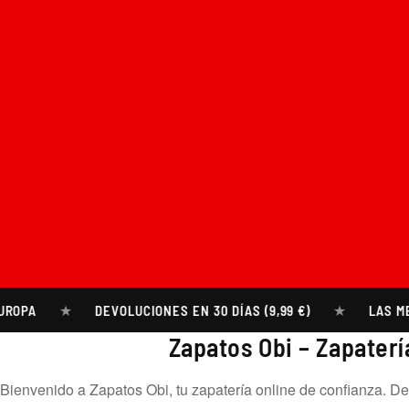
★
★
A
DEVOLUCIONES EN 30 DÍAS (9,99 €)
LAS MEJOR
Zapatos Obi – Zapaterí
Bienvenido a Zapatos Obi, tu zapatería online de confianza. 