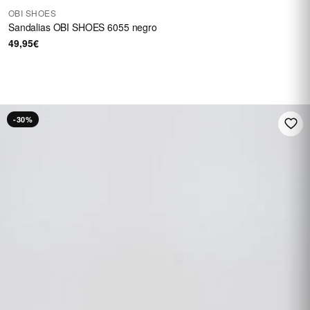
OBI SHOES
Sandalias OBI SHOES 6055 negro
49,95€
HASTA 60 €
En una selección de
calzado
REBAJAS
-30%
Ver rebajas