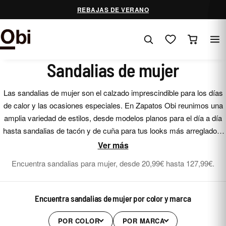
Saltar
REBAJAS DE VERANO
al
contenido
Sandalias de mujer
Las sandalias de mujer son el calzado imprescindible para los días
de calor y las ocasiones especiales. En Zapatos Obi reunimos una
amplia variedad de estilos, desde modelos planos para el día a día
hasta sandalias de tacón y de cuña para tus looks más arreglados.
Encuentra el diseño, el color y la altura que mejor encajan con tu
Ver más
estilo.
Encuentra sandalias para mujer, desde 20,99€ hasta 127,99€.
Encuentra sandalias de mujer por color y marca
POR COLOR
POR MARCA