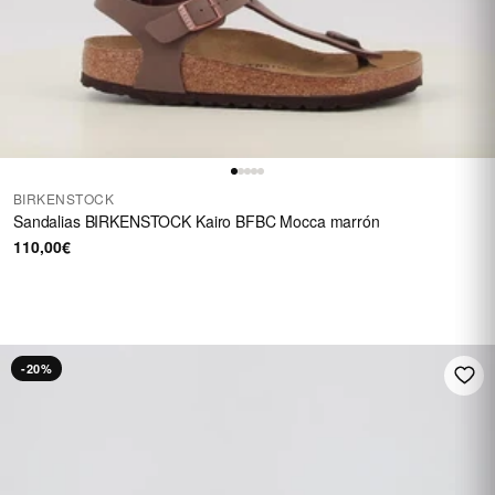
BIRKENSTOCK
Sandalias BIRKENSTOCK Kairo BFBC Mocca marrón
110,00€
HASTA 40 €
En una selección de
calzado
REBAJAS
-20%
Ver rebajas