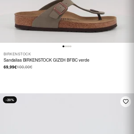
BIRKENSTOCK
Sandalias BIRKENSTOCK GIZEH BFBC verde
69,99€
100,00€
HASTA 40 €
En una selección de
calzado
REBAJAS
-20%
Ver rebajas