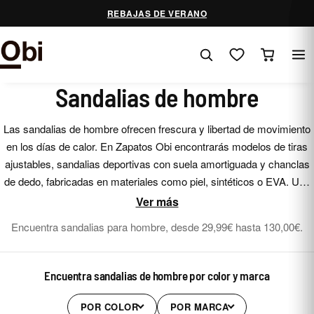
Saltar
REBAJAS DE VERANO
al
contenido
Sandalias de hombre
Las sandalias de hombre ofrecen frescura y libertad de movimiento
en los días de calor. En Zapatos Obi encontrarás modelos de tiras
ajustables, sandalias deportivas con suela amortiguada y chanclas
de dedo, fabricadas en materiales como piel, sintéticos o EVA. Una
opción práctica y cómoda para la playa, la piscina o los planes al
Ver más
aire libre, combinando ventilación, sujeción y un estilo relajado.
Encuentra sandalias para hombre, desde 29,99€ hasta 130,00€.
Encuentra sandalias de hombre por color y marca
POR COLOR
POR MARCA