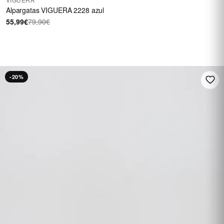
Alpargatas VIGUERA 2228 azul
55,99€
79,90€
HASTA 60 €
En una selección de
calzado
REBAJAS
-20%
Ver rebajas