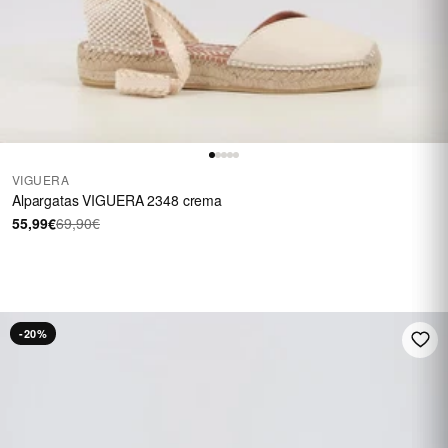
VIGUERA
Alpargatas VIGUERA 2348 crema
55,99€
69,90€
HASTA 40 €
En una selección de
calzado
REBAJAS
-20%
Ver rebajas