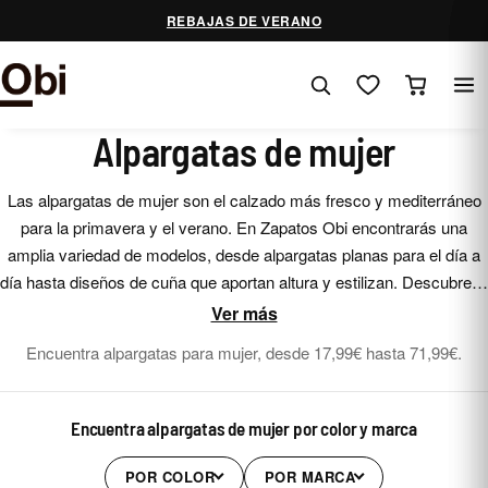
Saltar
REBAJAS DE VERANO
al
contenido
Alpargatas de mujer
Las alpargatas de mujer son el calzado más fresco y mediterráneo
para la primavera y el verano. En Zapatos Obi encontrarás una
amplia variedad de modelos, desde alpargatas planas para el día a
día hasta diseños de cuña que aportan altura y estilizan. Descubre la
suela de esparto, los colores y los acabados que mejor encajan con
Ver más
tus looks de temporada.
Encuentra alpargatas para mujer, desde 17,99€ hasta 71,99€.
Encuentra alpargatas de mujer por color y marca
POR COLOR
POR MARCA