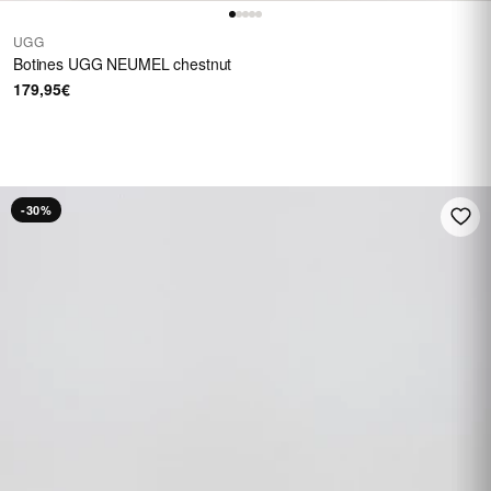
UGG
Botines UGG NEUMEL chestnut
179,95€
HASTA 60 €
En una selección de
calzado
REBAJAS
-30%
Ver rebajas