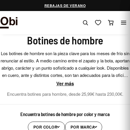
Saltar
REBAJAS DE VERANO
al
contenido
Botines de hombre
Los botines de hombre son la pieza clave para los meses de frío sin
renunciar al estilo. A medio camino entre el zapato y la bota, aportan
abrigo, carácter y un punto sofisticado a cualquier look. Disponibles
en cuero, ante y distintos cortes, son tan adecuados para la oficina
como para un plan informal de fin de semana.
Ver más
Encuentra botines para hombre, desde 25,99€ hasta 230,00€.
Encuentra botines de hombre por color y marca
POR COLOR
POR MARCA