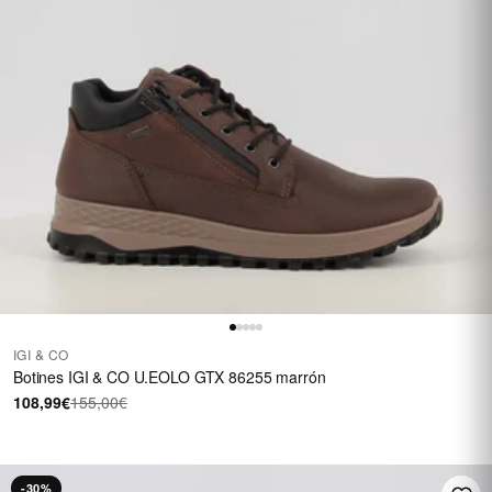
IGI & CO
Botines IGI & CO U.EOLO GTX 86255 marrón
108,99€
155,00€
-30%