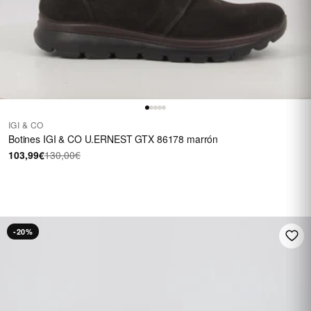
IGI & CO
Botines IGI & CO U.ERNEST GTX 86178 marrón
103,99€
130,00€
HASTA 40 €
En una selección de
calzado
REBAJAS
-20%
Ver rebajas