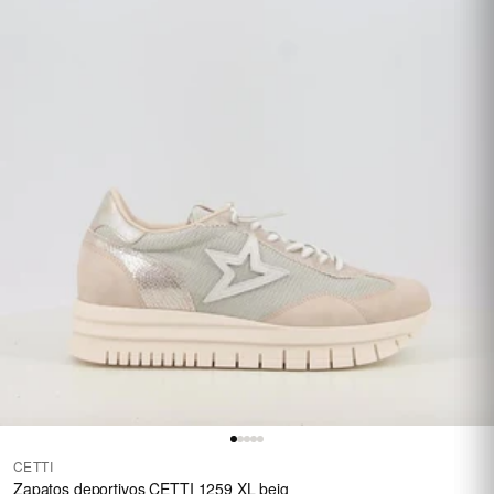
CETTI
Zapatos deportivos CETTI 1259 XL beig