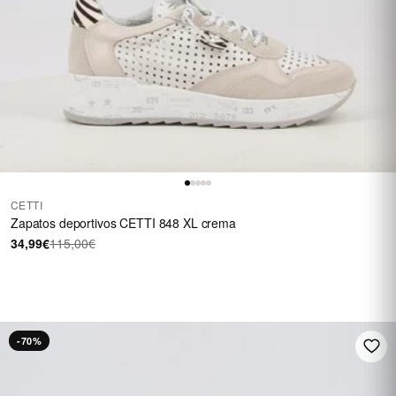
CETTI
Zapatos deportivos CETTI 848 XL crema
34,99€
115,00€
HASTA 40 €
En una selección de
calzado
REBAJAS
-70%
Ver rebajas