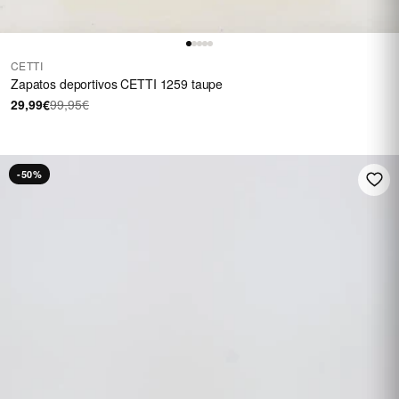
CETTI
Zapatos deportivos CETTI 1259 taupe
29,99€
99,95€
-50%