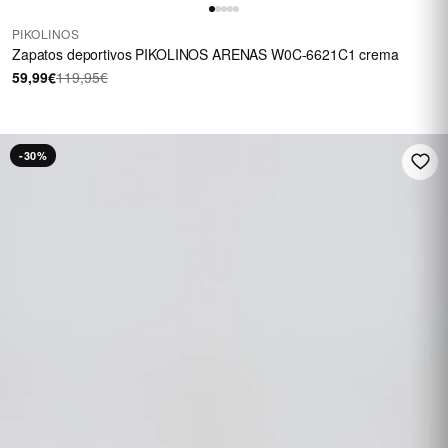
PIKOLINOS
Zapatos deportivos PIKOLINOS ARENAS W0C-6621C1 crema
59,99€
119,95€
-30%