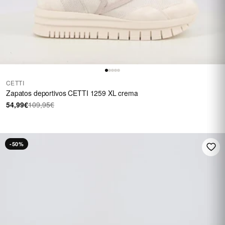
CETTI
Zapatos deportivos CETTI 1259 XL crema
54,99€
109,95€
-50%