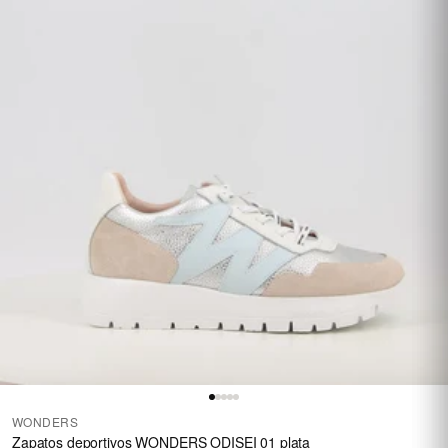
WONDERS
Zapatos deportivos WONDERS ODISEI 01 plata