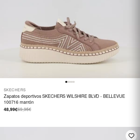
SKECHERS
Zapatos deportivos SKECHERS WILSHIRE BLVD - BELLEVUE
100716 marrón
48,99€
69,95€