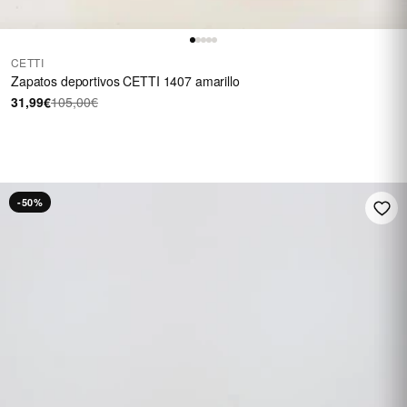
CETTI
Zapatos deportivos CETTI 1407 amarillo
31,99€
105,00€
HASTA 60 €
En una selección de
calzado
REBAJAS
-50%
Ver rebajas