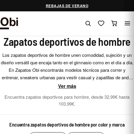
Saltar
REBAJAS DE VERANO
al
contenido
Zapatos deportivos de hombre
Los zapatos deportivos de hombre unen comodidad, sujeción y un
diseño versátil que encaja tanto en el gimnasio como en el día a día.
En Zapatos Obi encontrarás modelos técnicos para correr y
entrenar, sneakers urbanas para vestir casual y zapatillas de andar
con suela amortiguada. Con tejidos transpirables y acabados que
Ver más
van del blanco clásico a los tonos oscuros, son una elección
Encuentra zapatos deportivos para hombre, desde 32,99€ hasta
práctica para cualquier momento.
103,99€.
Encuentra zapatos deportivos de hombre por color y marca