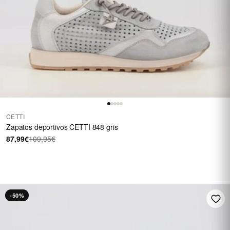
CETTI
Zapatos deportivos CETTI 848 gris
87,99€
109,95€
HASTA 40 €
En una selección de
calzado
REBAJAS
-50%
Ver rebajas