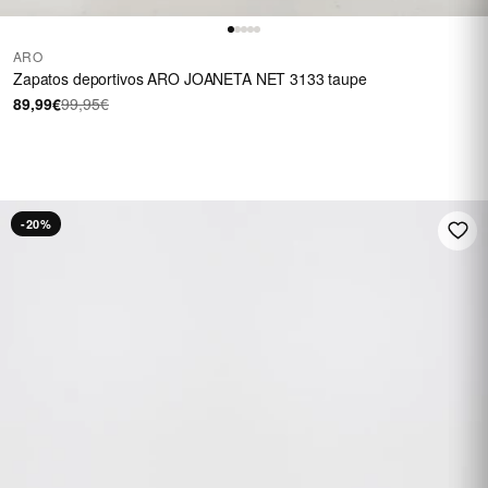
ARO
Zapatos deportivos ARO JOANETA NET 3133 taupe
89,99€
99,95€
HASTA 60 €
En una selección de
calzado
REBAJAS
-20%
Ver rebajas