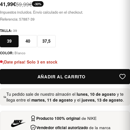
41,99€
59,99€
-30%
Impuestos incluidos. Envío calculado en el checkout.
Referencia:
57887-39
TALLA:
39
39
40
37,5
COLOR:
Blanco
blanco
¡Date prisa! Solo 3 en stock
AÑADIR AL CARRITO
Tu pedido sale de nuestro almacén el
lunes, 10 de agosto
y te
llega entre el
martes, 11 de agosto
y el
jueves, 13 de agosto
.
Producto 100% original
de NIKE
Vendedor oficial autorizado
de la marca