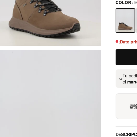
COLOR:
M
marrón
¡Date pri
Tu ped
el
mart
DESCRIPC