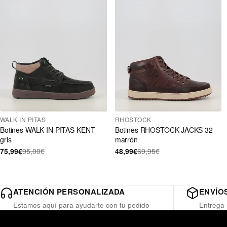
WALK IN PITAS
RHOSTOCK
Botines WALK IN PITAS KENT
Botines RHOSTOCK JACKS-32
gris
marrón
75,99€
95,00€
48,99€
69,95€
ATENCIÓN PERSONALIZADA
ENVÍOS
Estamos aquí para ayudarte con tu pedido
Entrega 