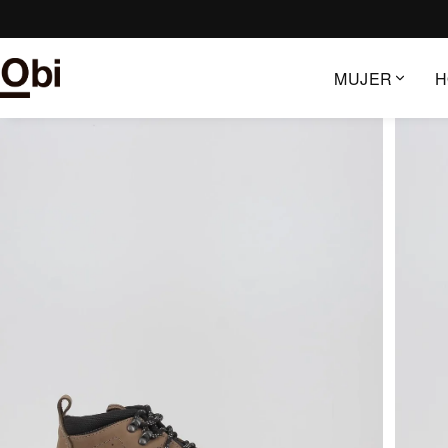
Saltar
al
contenido
MUJER
H