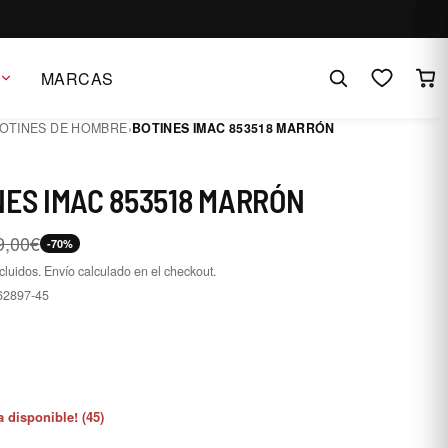
MARCAS
OTINES DE HOMBRE
›
BOTINES IMAC 853518 MARRÓN
NES IMAC 853518 MARRÓN
9,00€
-70%
cluidos. Envío calculado en el checkout.
62897-45
5
a disponible! (45)