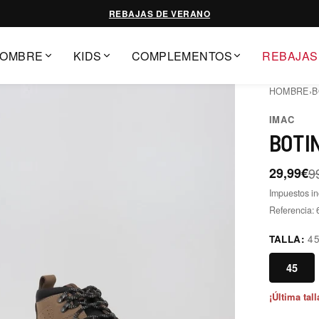
REBAJAS DE VERANO
OMBRE
KIDS
COMPLEMENTOS
REBAJAS
HOMBRE
›
B
IMAC
BOTI
29,99€
9
Impuestos in
Referencia:
TALLA:
4
45
¡Última tall