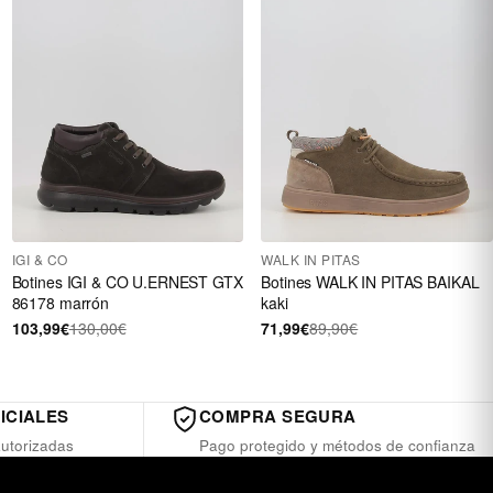
IGI & CO
WALK IN PITAS
Botines IGI & CO U.ERNEST GTX
Botines WALK IN PITAS BAIKAL
86178 marrón
kaki
103,99€
130,00€
71,99€
89,90€
ICIALES
COMPRA SEGURA
utorizadas
Pago protegido y métodos de confianza