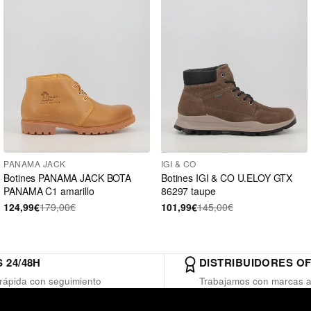
PANAMA JACK
IGI & CO
Botines PANAMA JACK BOTA
Botines IGI & CO U.ELOY GTX
PANAMA C1 amarillo
86297 taupe
124,99€
179,00€
101,99€
145,00€
 24/48H
DISTRIBUIDORES OF
rápida con seguimiento
Trabajamos con marcas a