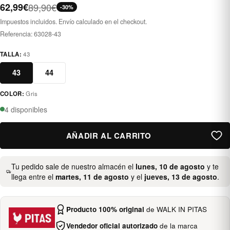
62,99€
89,90€
-30%
Impuestos incluidos. Envío calculado en el checkout.
Referencia:
63028-43
TALLA:
43
43
44
COLOR:
Gris
gris
4 disponibles
AÑADIR AL CARRITO
Tu pedido sale de nuestro almacén el
lunes, 10 de agosto
y te
llega entre el
martes, 11 de agosto
y el
jueves, 13 de agosto
.
Producto 100% original
de WALK IN PITAS
Vendedor oficial autorizado
de la marca