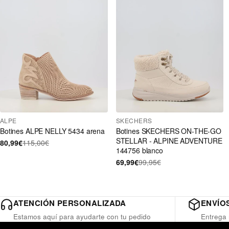
ALPE
SKECHERS
Botines ALPE NELLY 5434 arena
Botines SKECHERS ON-THE-GO
STELLAR - ALPINE ADVENTURE
80,99€
115,00€
144756 blanco
69,99€
99,95€
ATENCIÓN PERSONALIZADA
ENVÍOS
Estamos aquí para ayudarte con tu pedido
Entrega 