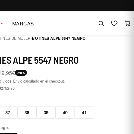
MARCAS
TINES DE MUJER
›
BOTINES ALPE 5547 NEGRO
NES ALPE 5547 NEGRO
19,95€
-20%
cluidos. Envío calculado en el checkout.
62752-36
6
37
38
39
40
41
egro