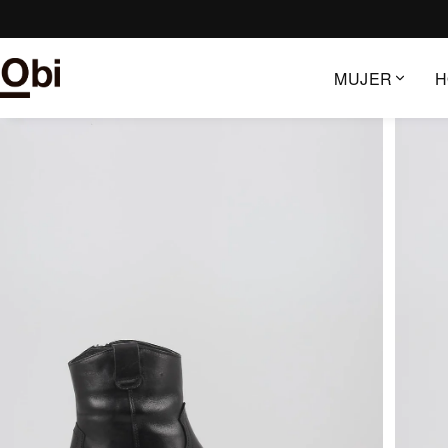
Saltar
al
contenido
MUJER
H