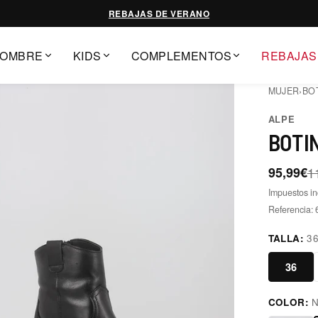
REBAJAS DE VERANO
OMBRE
KIDS
COMPLEMENTOS
REBAJAS
MUJER
›
BO
ALPE
BOTI
95,99€
1
Impuestos in
Referencia:
TALLA:
3
36
COLOR:
N
negro