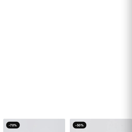
-70%
-50%