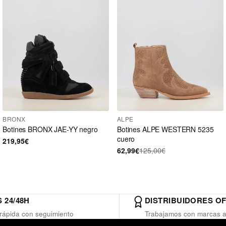
BRONX
ALPE
Botines BRONX JAE-YY negro
Botines ALPE WESTERN 5235
cuero
219,95€
62,99€
125,00€
 24/48H
DISTRIBUIDORES OF
rápida con seguimiento
Trabajamos con marcas a