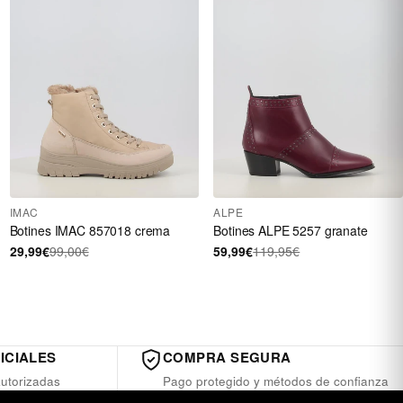
IMAC
ALPE
Botines IMAC 857018 crema
Botines ALPE 5257 granate
29,99€
99,00€
59,99€
119,95€
ICIALES
COMPRA SEGURA
utorizadas
Pago protegido y métodos de confianza