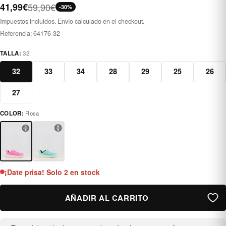
41,99€
59,90€
-30%
Impuestos incluidos. Envío calculado en el checkout.
Referencia:
64176-32
TALLA:
32
32
33
34
28
29
25
26
27
COLOR:
Rosa
rosa
¡Date prisa! Solo 2 en stock
AÑADIR AL CARRITO