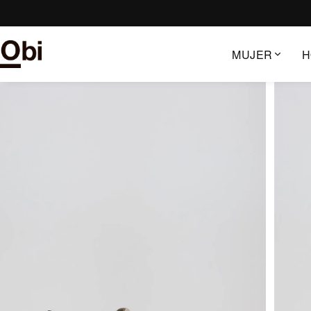
Saltar
al
contenido
MUJER
H