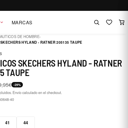
MARCAS
AUTICOS DE HOMBRE
›
SKECHERS HYLAND - RATNER 205135 TAUPE
S
ICOS SKECHERS HYLAND - RATNER
35 TAUPE
9,95€
-29%
cluidos. Envío calculado en el checkout.
60648-40
0
41
44