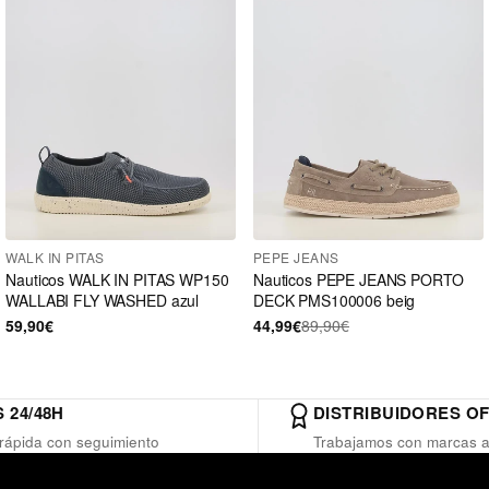
WALK IN PITAS
PEPE JEANS
Nauticos WALK IN PITAS WP150
Nauticos PEPE JEANS PORTO
WALLABI FLY WASHED azul
DECK PMS100006 beig
59,90€
44,99€
89,90€
 24/48H
DISTRIBUIDORES OF
rápida con seguimiento
Trabajamos con marcas a