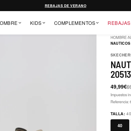
REBAJAS DE VERANO
OMBRE
KIDS
COMPLEMENTOS
REBAJAS
HOMBRE
›
N
NAUTICOS 
SKECHER
NAUT
2051
49,99€
6
Impuestos in
Referencia:
TALLA:
4
40