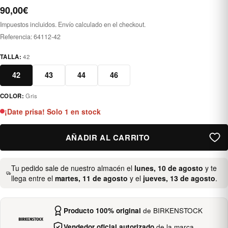
90,00€
Impuestos incluidos. Envío calculado en el checkout.
Referencia:
64112-42
TALLA:
42
42
43
44
46
COLOR:
Gris
gris
¡Date prisa! Solo 1 en stock
AÑADIR AL CARRITO
Tu pedido sale de nuestro almacén el
lunes, 10 de agosto
y te
llega entre el
martes, 11 de agosto
y el
jueves, 13 de agosto
.
Producto 100% original
de BIRKENSTOCK
Vendedor oficial autorizado
de la marca