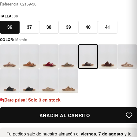
Referencia:
62159-36
TALLA:
36
36
37
38
39
40
41
COLOR:
Marrón
marrón
¡Date prisa! Solo 3 en stock
AÑADIR AL CARRITO
Tu pedido sale de nuestro almacén el
viernes, 7 de agosto
y te