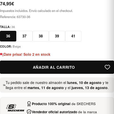
74,95€
Impuestos incluidos. Envío calculado en el checkout.
Referencia:
63730-36
TALLA:
36
36
37
38
39
41
COLOR:
Beige
beig
¡Date prisa! Solo 2 en stock
AÑADIR AL CARRITO
Tu pedido sale de nuestro almacén el
lunes, 10 de agosto
y te
llega entre el
martes, 11 de agosto
y el
jueves, 13 de agosto
.
Producto 100% original
de SKECHERS
Vendedor oficial autorizado
de la marca