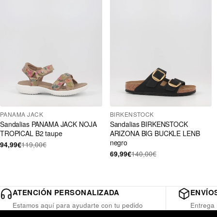
PANAMA JACK
BIRKENSTOCK
Sandalias PANAMA JACK NOJA
Sandalias BIRKENSTOCK
TROPICAL B2 taupe
ARIZONA BIG BUCKLE LENB
negro
94,99€
119,00€
69,99€
140,00€
ATENCIÓN PERSONALIZADA
ENVÍOS
Estamos aquí para ayudarte con tu pedido
Entrega 