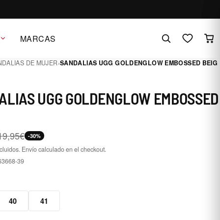
MARCAS
NDALIAS DE MUJER
›
SANDALIAS UGG GOLDENGLOW EMBOSSED BEIG
ALIAS UGG GOLDENGLOW EMBOSSED
19,95€
-30%
cluidos. Envío calculado en el checkout.
63668-39
9
40
41