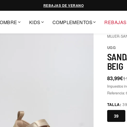
REBAJAS DE VERANO
OMBRE
KIDS
COMPLEMENTOS
REBAJAS
MUJER
›
SA
UGG
SAND
BEIG
83,99€
1
Impuestos in
Referencia:
TALLA:
3
39