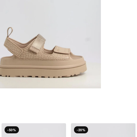
-50%
-20%