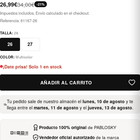
26,99€
34,00€
-21%
Impuestos incluidos. Envío calculado en el checkout.
Referencia:
61167-26
TALLA:
26
26
27
COLOR:
Multicolor
multicolor
¡Date prisa! Solo 1 en stock
AÑADIR AL CARRITO
Tu pedido sale de nuestro almacén el
lunes, 10 de agosto
y te
llega entre el
martes, 11 de agosto
y el
jueves, 13 de agosto
.
Producto 100% original
de PABLOSKY
Vendedor oficial autorizado
de la marca