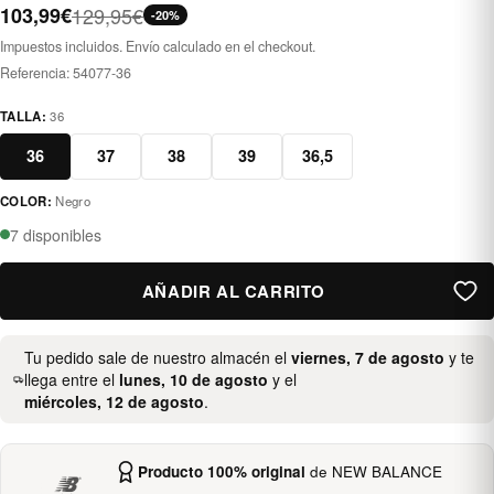
103,99€
129,95€
-20%
Impuestos incluidos. Envío calculado en el checkout.
Referencia:
54077-36
TALLA:
36
36
37
38
39
36,5
COLOR:
Negro
negro
7 disponibles
AÑADIR AL CARRITO
Tu pedido sale de nuestro almacén el
viernes, 7 de agosto
y te
llega entre el
lunes, 10 de agosto
y el
miércoles, 12 de agosto
.
Producto 100% original
de NEW BALANCE