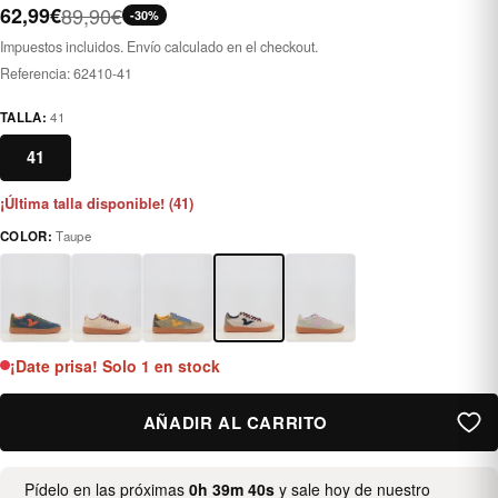
62,99€
89,90€
-30%
Impuestos incluidos. Envío calculado en el checkout.
Referencia:
62410-41
TALLA:
41
41
¡Última talla disponible! (41)
COLOR:
Taupe
taupe
¡Date prisa! Solo 1 en stock
AÑADIR AL CARRITO
Pídelo en las próximas
0h 39m 40s
y sale hoy de nuestro