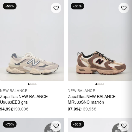
-50%
-30%
NEW BALANCE
NEW BALANCE
Zapatillas NEW BALANCE
Zapatillas NEW BALANCE
U9060EEB gris
MR530SNC marrón
94,99€
190,00€
97,99€
139,95€
-70%
-50%