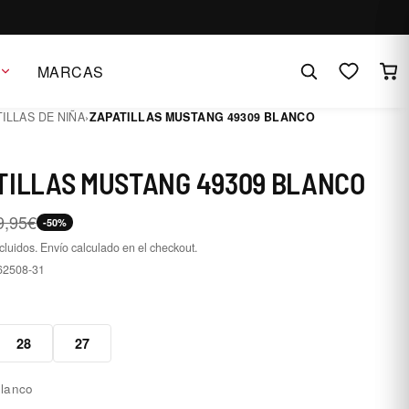
MARCAS
ILLAS DE NIÑA
›
ZAPATILLAS MUSTANG 49309 BLANCO
TILLAS MUSTANG 49309 BLANCO
9,95€
-50%
cluidos. Envío calculado en el checkout.
62508-31
1
28
27
lanco