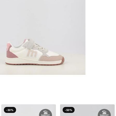
-30%
-50%