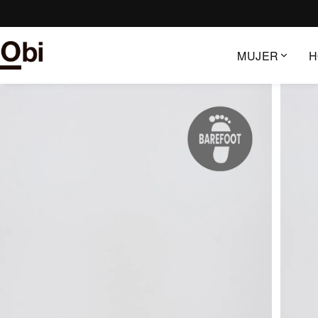
Saltar
al
contenido
MUJER
H