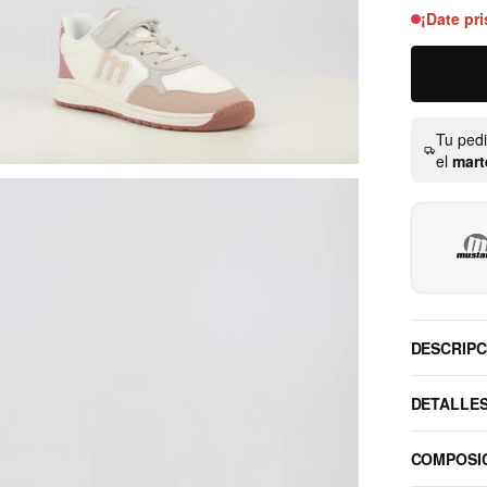
¡Date pri
Tu ped
el
mart
DESCRIPC
DETALLE
COMPOSI