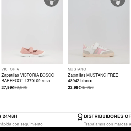
VICTORIA
MUSTANG
Zapatillas VICTORIA BOSCO
Zapatillas MUSTANG FREE
BAREFOOT 1370109 rosa
48942 blanco
27,99€
39,90€
22,99€
45,95€
 24/48H
DISTRIBUIDORES OF
rápida con seguimiento
Trabajamos con marcas a