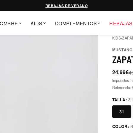
REBAJAS DE VERANO
OMBRE
KIDS
COMPLEMENTOS
REBAJAS
KIDS
›
ZAPAT
MUSTANG
ZAPA
24,99€
4
Impuestos in
Referencia:
TALLA:
3
31
COLOR:
B
blanco