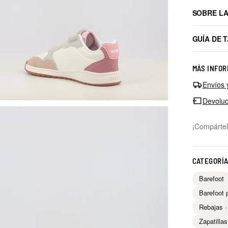
SOBRE L
GUÍA DE 
MÁS INFOR
Envíos 
Devoluc
¡Compártel
CATEGORÍ
Barefoot
Barefoot 
Rebajas ·
Zapatill