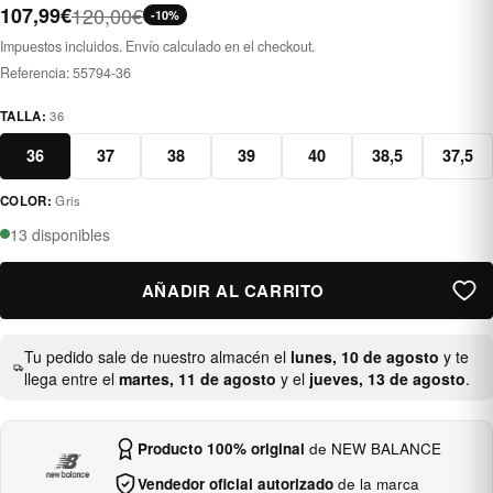
107,99€
120,00€
-10%
Impuestos incluidos. Envío calculado en el checkout.
Referencia:
55794-36
TALLA:
36
36
37
38
39
40
38,5
37,5
COLOR:
Gris
gris
13 disponibles
AÑADIR AL CARRITO
Tu pedido sale de nuestro almacén el
lunes, 10 de agosto
y te
llega entre el
martes, 11 de agosto
y el
jueves, 13 de agosto
.
Producto 100% original
de NEW BALANCE
Vendedor oficial autorizado
de la marca