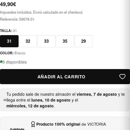
49,90€
Impuestos incluidos. Envío calculado en el checkout.
Referencia:
59678-31
TALLA:
31
31
32
33
35
29
COLOR:
Blanco
blanco
5 disponibles
AÑADIR AL CARRITO
Tu pedido sale de nuestro almacén el
viernes, 7 de agosto
y te
llega entre el
lunes, 10 de agosto
y el
miércoles, 12 de agosto
.
Producto 100% original
de VICTORIA