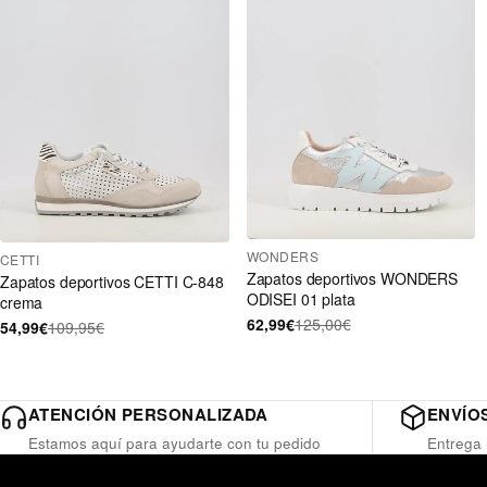
WONDERS
CETTI
Zapatos deportivos WONDERS
Zapatos deportivos CETTI C-848
ODISEI 01 plata
crema
62,99€
125,00€
54,99€
109,95€
ATENCIÓN PERSONALIZADA
ENVÍOS
Estamos aquí para ayudarte con tu pedido
Entrega 