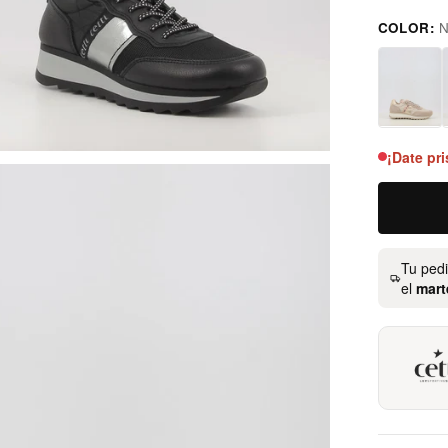
COLOR:
N
negro
¡Date pri
Tu ped
el
mart