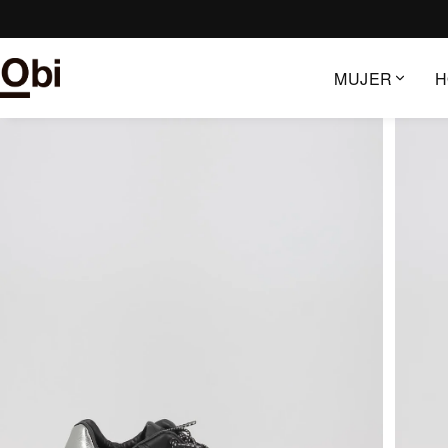
Saltar
al
contenido
MUJER
H