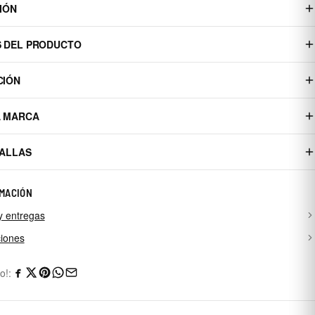
IÓN
S DEL PRODUCTO
CIÓN
A MARCA
TALLAS
MACIÓN
y entregas
iones
o!: