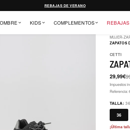
REBAJAS DE VERANO
OMBRE
KIDS
COMPLEMENTOS
REBAJAS
MUJER
›
ZA
ZAPATOS 
CETTI
ZAPA
29,99€
9
Impuestos in
Referencia:
TALLA:
3
36
¡Última tall