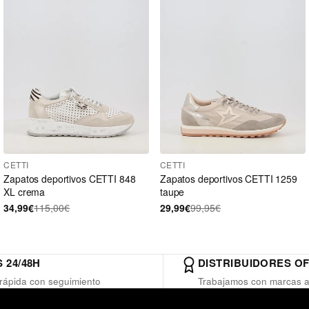
CETTI
CETTI
Zapatos deportivos CETTI 848
Zapatos deportivos CETTI 1259
XL crema
taupe
34,99€
115,00€
29,99€
99,95€
 24/48H
DISTRIBUIDORES OF
rápida con seguimiento
Trabajamos con marcas a