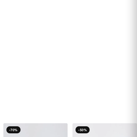
-70%
-50%