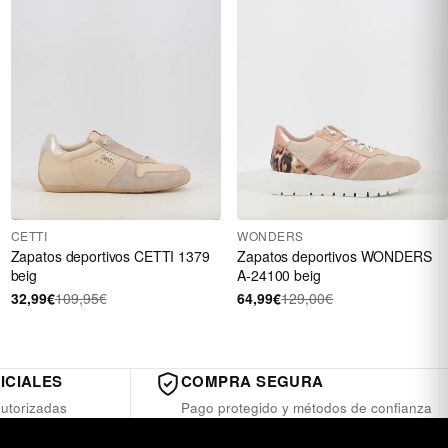
CETTI
WONDERS
Zapatos deportivos CETTI 1379
Zapatos deportivos WONDERS
beig
A-24100 beig
32,99€
109,95€
64,99€
129,00€
ICIALES
COMPRA SEGURA
utorizadas
Pago protegido y métodos de confianza