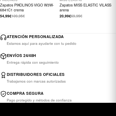
Zapatos PIKOLINOS VIGO W3W-
Zapatos MISS ELASTIC VILASS
6841C1 crema
arena
54,99€
109,95€
20,99€
69,95€
ATENCIÓN PERSONALIZADA
Estamos aquí para ayudarte con tu pedido
ENVÍOS 24/48H
Entrega rápida con seguimiento
DISTRIBUIDORES OFICIALES
Trabajamos con marcas autorizadas
COMPRA SEGURA
Pago protegido y métodos de confianza