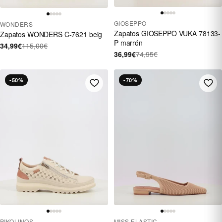
GIOSEPPO
WONDERS
Zapatos GIOSEPPO VUKA 78133-
Zapatos WONDERS C-7621 beig
P marrón
34,99€
115,00€
36,99€
74,95€
-50%
-70%
PIKOLINOS
MISS ELASTIC