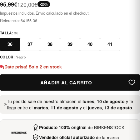
95,99€
120,00€
-20%
Impuestos incluidos. Envío calculado en el checkout.
Referencia:
64155-36
TALLA:
36
36
37
38
39
40
41
COLOR:
Negro
negro
¡Date prisa! Solo 2 en stock
AÑADIR AL CARRITO
Tu pedido sale de nuestro almacén el
lunes, 10 de agosto
y te
llega entre el
martes, 11 de agosto
y el
jueves, 13 de agosto
.
Producto 100% original
de BIRKENSTOCK
Vendedor oficial autorizado
de la marca