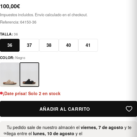
100,00€
Impuestos incluidos. Envío calculado en el checkout.
Referencia:
64150-36
TALLA:
36
36
37
38
40
41
COLOR:
Negro
negro
¡Date prisa! Solo 2 en stock
AÑADIR AL CARRITO
Tu pedido sale de nuestro almacén el
viernes, 7 de agosto
y te
llega entre el
lunes, 10 de agosto
y el