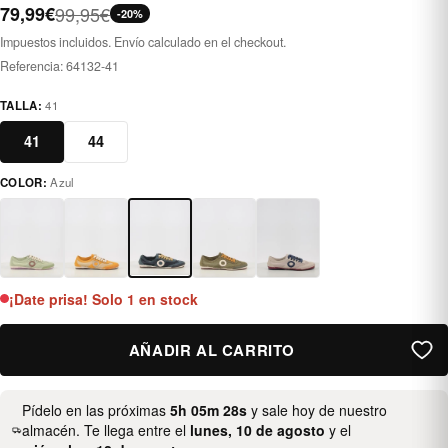
79,99€
99,95€
-20%
Impuestos incluidos. Envío calculado en el checkout.
Referencia:
64132-41
TALLA:
41
41
44
COLOR:
Azul
azul
¡Date prisa! Solo 1 en stock
AÑADIR AL CARRITO
Pídelo en las próximas
5h 05m 28s
y sale hoy de nuestro
almacén. Te llega entre el
lunes, 10 de agosto
y el